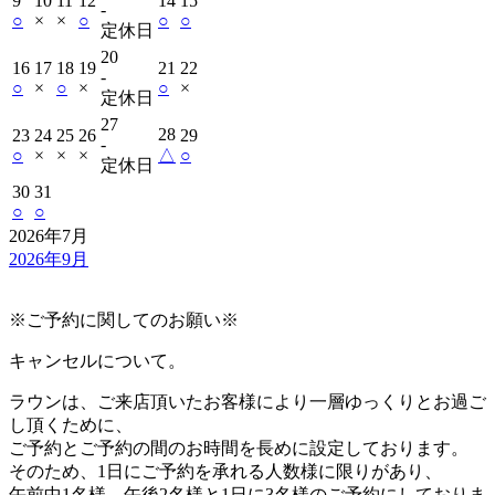
9
10
11
12
14
15
‐
○
×
×
○
○
○
定休日
20
16
17
18
19
21
22
‐
○
×
○
×
○
×
定休日
27
28
23
24
25
26
29
‐
○
×
×
×
△
○
定休日
30
31
○
○
2026年7月
2026年9月
※ご予約に関してのお願い※
キャンセルについて。
ラウンは、ご来店頂いたお客様により一層ゆっくりとお過ご
し頂くために、
ご予約とご予約の間のお時間を長めに設定しております。
そのため、1日にご予約を承れる人数様に限りがあり、
午前中1名様、午後2名様と1日に3名様のご予約にしておりま