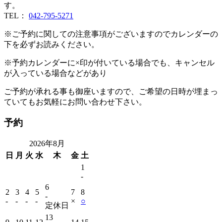
す。
TEL：
042-795-5271
※ご予約に関しての注意事項がございますのでカレンダーの
下を必ずお読みください。
※予約カレンダーに×印が付いている場合でも、キャンセル
が入っている場合などがあり
ご予約が承れる事も御座いますので、ご希望の日時が埋まっ
ていてもお気軽にお問い合わせ下さい。
予約
2026年8月
日
月
火
水
木
金
土
1
‐
6
2
3
4
5
7
8
‐
‐
‐
‐
‐
×
○
定休日
13