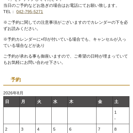
当日のご予約などお急ぎの場合はお電話にてお願い致します。
TEL：
042-795-5271
※ご予約に関しての注意事項がございますのでカレンダーの下を必
ずお読みください。
※予約カレンダーに×印が付いている場合でも、キャンセルが入っ
ている場合などがあり
ご予約が承れる事も御座いますので、ご希望の日時が埋まっていて
もお気軽にお問い合わせ下さい。
予約
2026年8月
日
月
火
水
木
金
土
1
‐
2
3
4
5
6
7
8