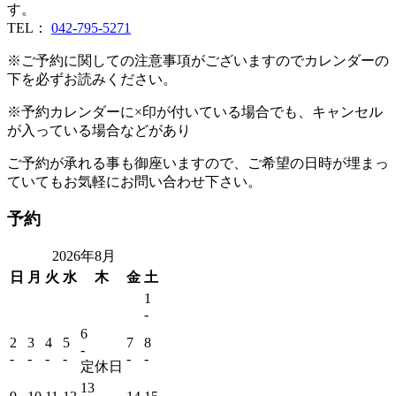
す。
TEL：
042-795-5271
※ご予約に関しての注意事項がございますのでカレンダーの
下を必ずお読みください。
※予約カレンダーに×印が付いている場合でも、キャンセル
が入っている場合などがあり
ご予約が承れる事も御座いますので、ご希望の日時が埋まっ
ていてもお気軽にお問い合わせ下さい。
予約
2026年8月
日
月
火
水
木
金
土
1
‐
6
2
3
4
5
7
8
‐
‐
‐
‐
‐
‐
‐
定休日
13