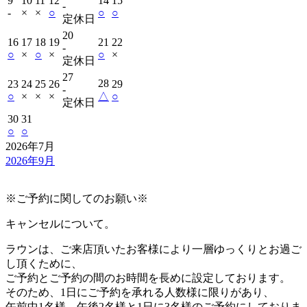
9
10
11
12
14
15
‐
‐
×
×
○
○
○
定休日
20
16
17
18
19
21
22
‐
○
×
○
×
○
×
定休日
27
28
23
24
25
26
29
‐
○
×
×
×
△
○
定休日
30
31
○
○
2026年7月
2026年9月
※ご予約に関してのお願い※
キャンセルについて。
ラウンは、ご来店頂いたお客様により一層ゆっくりとお過ご
し頂くために、
ご予約とご予約の間のお時間を長めに設定しております。
そのため、1日にご予約を承れる人数様に限りがあり、
午前中1名様、午後2名様と1日に3名様のご予約にしておりま