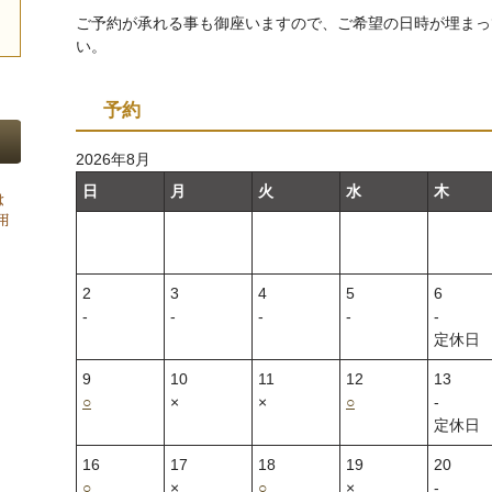
ご予約が承れる事も御座いますので、ご希望の日時が埋まっ
い。
予約
2026年8月
日
月
火
水
木
2
3
4
5
6
‐
‐
‐
‐
‐
定休日
9
10
11
12
13
○
×
×
○
‐
定休日
16
17
18
19
20
○
×
○
×
‐