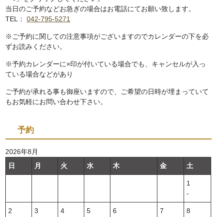
当日のご予約などお急ぎの場合はお電話にてお願い致します。
TEL：
042-795-5271
※ご予約に関しての注意事項がございますのでカレンダーの下を必
ずお読みください。
※予約カレンダーに×印が付いている場合でも、キャンセルが入っ
ている場合などがあり
ご予約が承れる事も御座いますので、ご希望の日時が埋まっていて
もお気軽にお問い合わせ下さい。
予約
2026年8月
日
月
火
水
木
金
土
1
‐
2
3
4
5
6
7
8